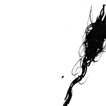
Leven in bewe
Life is moveme